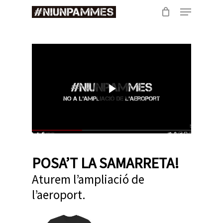
Skip
Menu
to
main
content
Play Video
POSA’T LA SAMARRETA!
Aturem l’ampliació de
l’aeroport.