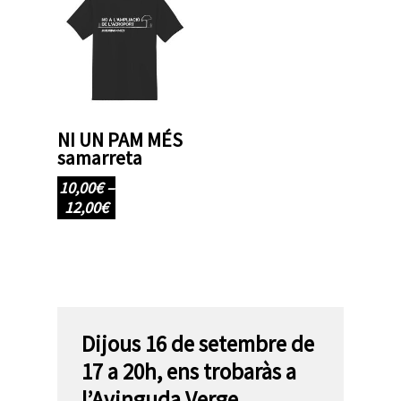
Select Options
NI UN PAM MÉS
samarreta
10,00
€
–
12,00
€
Dijous 16 de setembre de
17 a 20h, ens trobaràs a
l’Avinguda Verge